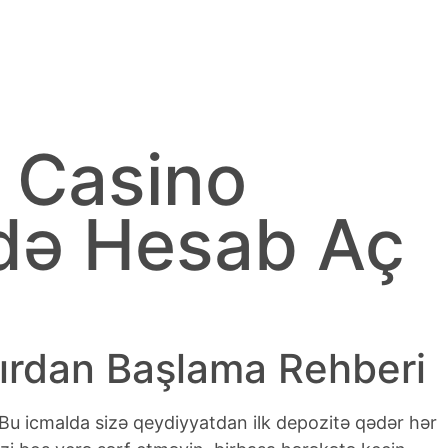
y Casino
ndə Hesab Aç
fırdan Başlama Rehberi
Bu icmalda sizə qeydiyyatdan ilk depozitə qədər hər