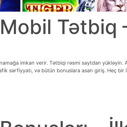
Mobil Tətbiq 
oynamağa imkan verir. Tətbiqi rəsmi saytdan yükləyin. 
trafik sərfiyyatı, və bütün bonuslara asan giriş. Heç bi