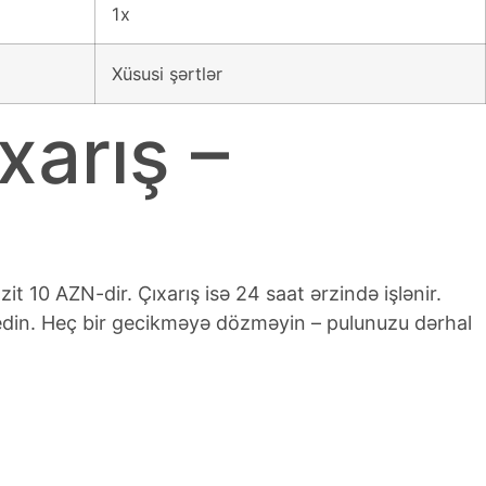
1x
Xüsusi şərtlər
xarış –
t 10 AZN-dir. Çıxarış isə 24 saat ərzində işlənir.
ə edin. Heç bir gecikməyə dözməyin – pulunuzu dərhal