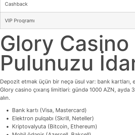
Cashback
VIP Proqramı
Glory Casino 
Pulunuzu İda
Depozit etmək üçün bir neçə üsul var: bank kartları, e
Glory casino çıxarış limitləri: gündə 1000 AZN, ayda 
alın.
Bank kartı (Visa, Mastercard)
Elektron pulqabı (Skrill, Neteller)
Kriptovalyuta (Bitcoin, Ethereum)
Mobil ödəniş (Azercell, Bakcell)