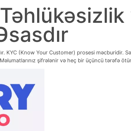
Təhlükəsizlik
Əsasdır
dır. KYC (Know Your Customer) prosesi məcburidir. Sən
 Məlumatlarınız şifrələnir və heç bir üçüncü tərəfə ötü