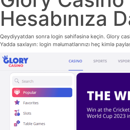
Hesabınıza D
Qeydiyyatdan sonra login səhifəsinə keçin. Glory casin
Yadda saxlayın: login məlumatlarınızı heç kimlə paylaşm