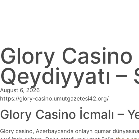
Glory Casino 
Qeydiyyatı – 
August 6, 2026
https://glory-casino.umutgazetesi42.org/
Glory Casino İcmalı – Y
Glory casino, Azərbaycanda onlayn qumar dünyasına a