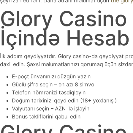
şeyi izah edirəm. Daha ətraflı məlumat üçün
the glory
Glory Casino 
İçində Hesab
İlk addım qeydiyyatdır. Glory casino-da qeydiyyat pr
daxil edin. Şəxsi məlumatlarınızı qorumaq üçün sizdən
E-poçt ünvanınızı düzgün yazın
Güclü şifrə seçin – ən azı 8 simvol
Telefon nömrənizi təsdiqləyin
Doğum tarixinizi qeyd edin (18+ yoxlanışı)
Valyutanı seçin – AZN ilə işləyin
Bonus təkliflərini qəbul edin
Glory Casino 