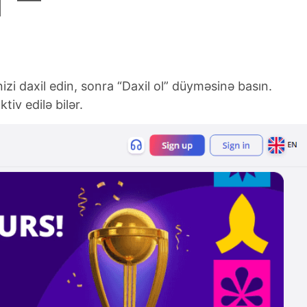
izi daxil edin, sonra “Daxil ol” düyməsinə basın.
iv edilə bilər.